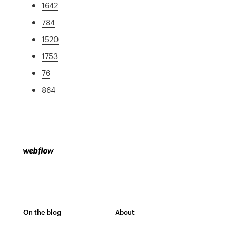
1642
784
1520
1753
76
864
On the blog
About