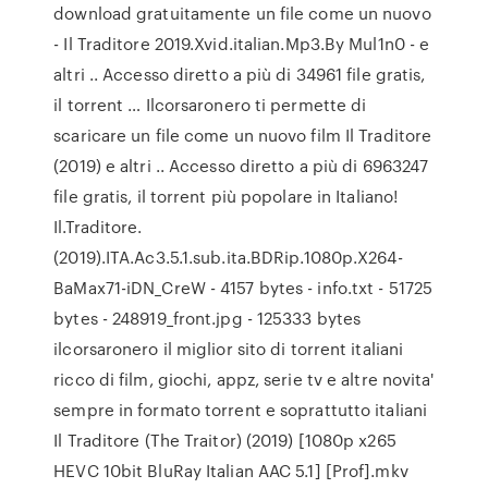
download gratuitamente un file come un nuovo
- Il Traditore 2019.Xvid.italian.Mp3.By Mul1n0 - e
altri .. Accesso diretto a più di 34961 file gratis,
il torrent … Ilcorsaronero ti permette di
scaricare un file come un nuovo film Il Traditore
(2019) e altri .. Accesso diretto a più di 6963247
file gratis, il torrent più popolare in Italiano!
Il.Traditore.
(2019).ITA.Ac3.5.1.sub.ita.BDRip.1080p.X264-
BaMax71-iDN_CreW - 4157 bytes - info.txt - 51725
bytes - 248919_front.jpg - 125333 bytes
ilcorsaronero il miglior sito di torrent italiani
ricco di film, giochi, appz, serie tv e altre novita'
sempre in formato torrent e soprattutto italiani
Il Traditore (The Traitor) (2019) [1080p x265
HEVC 10bit BluRay Italian AAC 5.1] [Prof].mkv