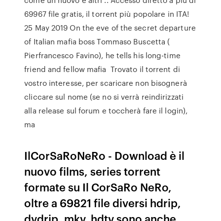
69967 file gratis, il torrent più popolare in ITA!
25 May 2019 On the eve of the secret departure
of Italian mafia boss Tommaso Buscetta (
Pierfrancesco Favino), he tells his long-time
friend and fellow mafia Trovato il torrent di
vostro interesse, per scaricare non bisognerà
cliccare sul nome (se no si verrà reindirizzati
alla release sul forum e toccherà fare il login),
ma
IlCorSaRoNeRo - Download è il
nuovo films, series torrent
formate su Il CorSaRo NeRo,
oltre a 69821 file diversi hdrip,
dvdrip, mkv, hdtv sono anche