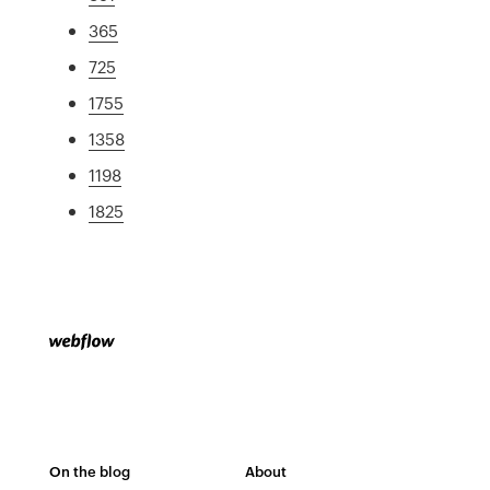
365
725
1755
1358
1198
1825
On the blog
About