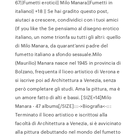
67||Fumetti erotici|| Milo Manara||Fumetti in
italiano|| +18 || Se hai gradito questo post,
aiutaci a crescere, condividici con i tuoi amici
(If you like the Se pensiamo al disegno erotico
italiano, un nome trionfa su tutti gli altri: quello
di Milo Manara, da quarant’anni padre del
fumetto italiano a sfondo sessuale.Milo
(Maurilio) Manara nasce nel 1945 in provincia di
Bolzano, frequenta il liceo artistico di Verona e
si iscrive poi ad Architettura a Venezia, senza
però completare gli studi. Ama la pittura, ma è
un amore fatto di alti e bassi. [SIZE=14]Milo
Manara - 47 albums[/SIZE]:::->Biografia<-:::
Terminato il liceo artistico e iscrittosi alla
facoltà di Architettura a Venezia, si è avvicinato
alla pittura debuttando nel mondo del fumetto